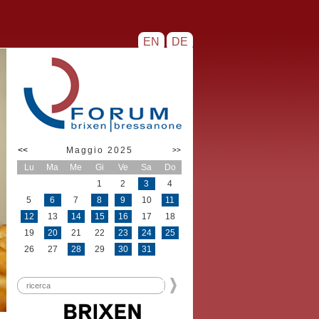
EN
DE
<<
Maggio 2025
>>
Lu
Ma
Me
Gi
Ve
Sa
Do
1
2
3
4
5
6
7
8
9
10
11
12
13
14
15
16
17
18
19
20
21
22
23
24
25
26
27
28
29
30
31