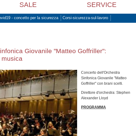
SALE
SERVICE
vid19 - concetto per la sicurezza
Corsi-sicurezza-sul-lavoro
nfonica Giovanile "Matteo Goffriller":
n musica
Concerto dell'Orchestra
Sinfonica Giovanile "Matteo
Goffriller" con brani scelti.
Direttore d'orchestra: Stephen
Alexander Lloyd
PROGRAMMA