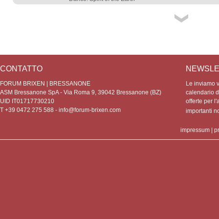
CONTATTO
NEWSLE
FORUM BRIXEN | BRESSANONE
Le inviamo vo
ASM Bressanone SpA - Via Roma 9, 39042 Bressanone (BZ)
calendario de
UID IT01717730210
offerte per l'
T +39 0472 275 588 -
info@forum-brixen.com
importanti 
impressum
|
p