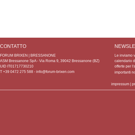
CONTATTO
NEWSLE
FORUM BRIXEN | BRESSANONE
Le inviamo vo
ASM Bressanone SpA - Via Roma 9, 39042 Bressanone (BZ)
calendario de
UID IT01717730210
offerte per l'
T +39 0472 275 588 -
info@forum-brixen.com
importanti 
impressum
|
p