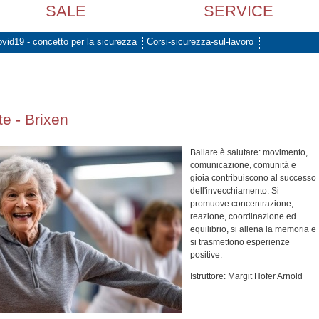
SALE
SERVICE
vid19 - concetto per la sicurezza
Corsi-sicurezza-sul-lavoro
e - Brixen
Ballare è salutare: movimento,
comunicazione, comunità e
gioia contribuiscono al successo
dell'invecchiamento. Si
promuove concentrazione,
reazione, coordinazione ed
equilibrio, si allena la memoria e
si trasmettono esperienze
positive.
Istruttore: Margit Hofer Arnold