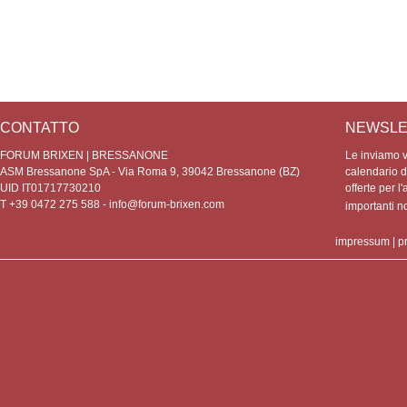
CONTATTO
NEWSLE
FORUM BRIXEN | BRESSANONE
Le inviamo vo
ASM Bressanone SpA - Via Roma 9, 39042 Bressanone (BZ)
calendario de
UID IT01717730210
offerte per l'
T +39 0472 275 588 -
info@forum-brixen.com
importanti 
impressum
|
p