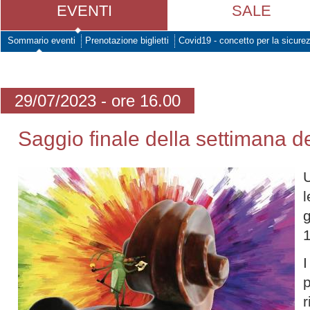
EVENTI
SALE
Sommario eventi
Prenotazione biglietti
Covid19 - concetto per la sicure
29/07/2023 - ore 16.00
Saggio finale della settimana de
l
g
1
I
p
r