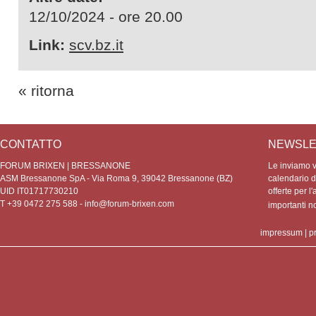
12/10/2024 - ore 20.00
Link:
scv.bz.it
« ritorna
CONTATTO
NEWSLE
FORUM BRIXEN | BRESSANONE
Le inviamo vo
ASM Bressanone SpA - Via Roma 9, 39042 Bressanone (BZ)
calendario de
UID IT01717730210
offerte per l'
T +39 0472 275 588 -
info@forum-brixen.com
importanti 
impressum
|
p