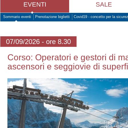
EVENTI
SALE
Sommario eventi
Prenotazione biglietti
Covid19 - concetto per la sicure
07/09/2026 - ore 8.30
Corso: Operatori e gestori di m
ascensori e seggiovie di superf