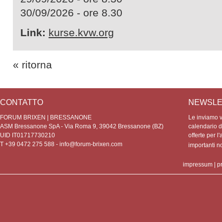
30/09/2026 - ore 8.30
Link:
kurse.kvw.org
« ritorna
CONTATTO
NEWSLE
FORUM BRIXEN | BRESSANONE
Le inviamo vo
ASM Bressanone SpA - Via Roma 9, 39042 Bressanone (BZ)
calendario de
UID IT01717730210
offerte per l'
T +39 0472 275 588 -
info@forum-brixen.com
importanti 
impressum
|
p