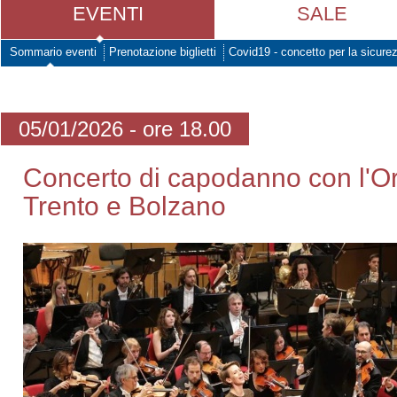
EVENTI
SALE
Sommario eventi
Prenotazione biglietti
Covid19 - concetto per la sicure
05/01/2026 - ore 18.00
Concerto di capodanno con l'O
Trento e Bolzano