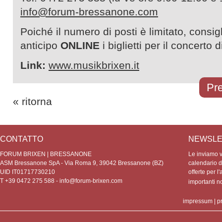
info@forum-bressanone.com
Poiché il numero di posti è limitato, consig
anticipo
ONLINE
i biglietti per il concerto
Link:
www.musikbrixen.it
Pre
« ritorna
CONTATTO
NEWSLE
FORUM BRIXEN | BRESSANONE
Le inviamo vo
ASM Bressanone SpA - Via Roma 9, 39042 Bressanone (BZ)
calendario de
UID IT01717730210
offerte per l'
T +39 0472 275 588 -
info@forum-brixen.com
importanti 
impressum
|
p