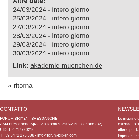
Altre date:
24/03/2024 - intero giorno
25/03/2024 - intero giorno
27/03/2024 - intero giorno
28/03/2024 - intero giorno
29/03/2024 - intero giorno
30/03/2024 - intero giorno
Link:
akademie-muenchen.de
« ritorna
CONTATTO
NEWSLE
FORUM BRIXEN | BRESSANONE
Le inviamo vo
ASM Bressanone SpA - Via Roma 9, 39042 Bressanone (BZ)
calendario de
UID IT01717730210
offerte per l'
T +39 0472 275 588 -
info@forum-brixen.com
importanti 