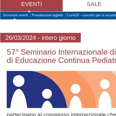
EVENTI
SALE
Sommario eventi
Prenotazione biglietti
Covid19 - concetto per la sicure
26/03/2024 - intero giorno
57° Seminario Internazionale 
di Educazione Continua Pediatr
partecipano al congresso internazionale ch