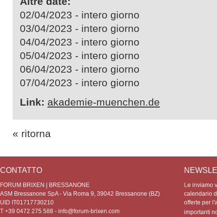
Altre date:
02/04/2023 - intero giorno
03/04/2023 - intero giorno
04/04/2023 - intero giorno
05/04/2023 - intero giorno
06/04/2023 - intero giorno
07/04/2023 - intero giorno
Link:
akademie-muenchen.de
« ritorna
CONTATTO
NEWSLE
FORUM BRIXEN | BRESSANONE
Le inviamo vo
ASM Bressanone SpA - Via Roma 9, 39042 Bressanone (BZ)
calendario de
UID IT01717730210
offerte per l'
T +39 0472 275 588 -
info@forum-brixen.com
importanti 