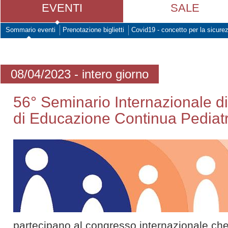
EVENTI
SALE
Sommario eventi
Prenotazione biglietti
Covid19 - concetto per la sicure
08/04/2023 - intero giorno
56° Seminario Internazionale 
di Educazione Continua Pediatr
partecipano al congresso internazionale ch