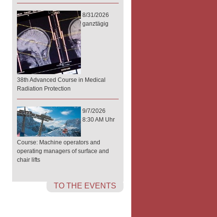
8/31/2026
ganztägig
38th Advanced Course in Medical
Radiation Protection
9/7/2026
8:30 AM Uhr
Course: Machine operators and
operating managers of surface and
chair lifts
TO THE EVENTS