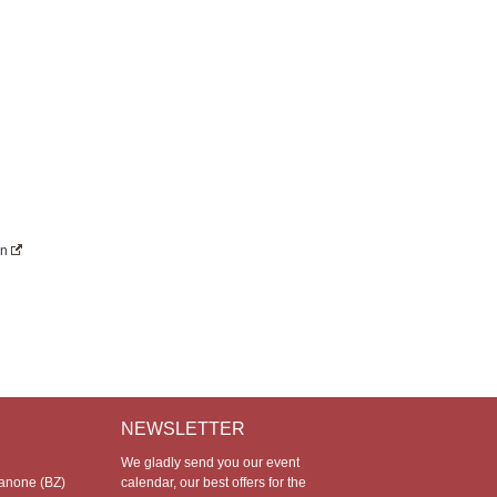
en
NEWSLETTER
We gladly send you our event
anone (BZ)
calendar, our best offers for the