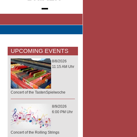
UPCOMING EVENTS
8/8/2026
11:15 AM Uhr
Concert of the TastenSpielwoche
8/9/2026
6:00 PM Uhr
Concert of the Rolling Strings