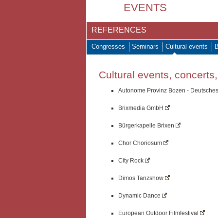
EVENTS
REFERENCES
Congresses
Seminars
Cultural events
B
Cultural events, concerts
Autonome Provinz Bozen - Deutsches 
Brixmedia GmbH
Bürgerkapelle Brixen
Chor Choriosum
City Rock
Dimos Tanzshow
Dynamic Dance
European Outdoor Filmfestival