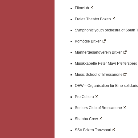
Filmclub
Freies Theater Bozen
Symphonic youth orchestra of South 
Komödie Brixen
Männergesangverein Brixen
Musikkapelle Peter Mayr Pfeffersber
Music School of Bressanone
OEW – Organisation für Eine solidari
Pro Cultura
Seniors Club of Bressanone
Shabba Crew
SSV Brixen Tanzsport