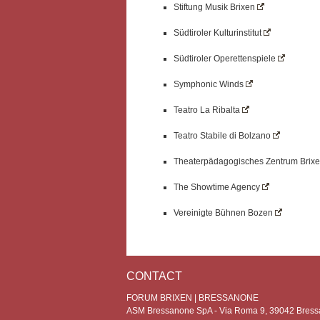
Stiftung Musik Brixen
Südtiroler Kulturinstitut
Südtiroler Operettenspiele
Symphonic Winds
Teatro La Ribalta
Teatro Stabile di Bolzano
Theaterpädagogisches Zentrum Brix
The Showtime Agency
Vereinigte Bühnen Bozen
CONTACT
FORUM BRIXEN | BRESSANONE
ASM Bressanone SpA - Via Roma 9, 39042 Bress