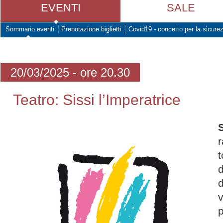
EVENTI
SALE
Sommario eventi
Prenotazione biglietti
Covid19 - concetto per la sicure
20/03/2025 - ore 20.30
Teatro: Sissi l’Imperatrice
S
r
t
d
d
v