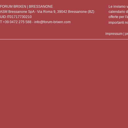
FORUM BRIXEN | BRESSANONE
Le inviamo vo
ASM Bressanone SpA - Via Roma 9, 39042 Bressanone (BZ)
calendario de
UID IT01717730210
offerte per l'
T +39 0472 275 588 -
info@forum-brixen.com
importanti 
impressum
|
p