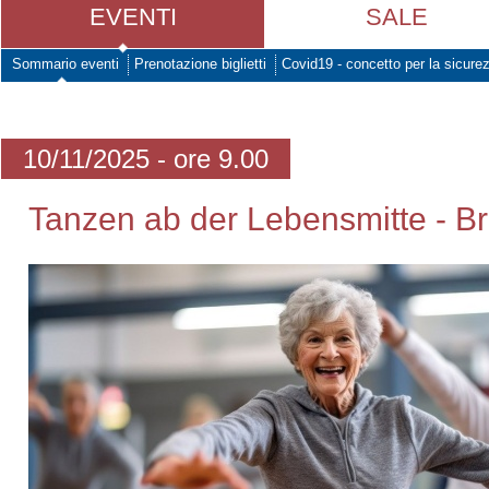
EVENTI
SALE
Sommario eventi
Prenotazione biglietti
Covid19 - concetto per la sicure
10/11/2025 - ore 9.00
Tanzen ab der Lebensmitte - Br