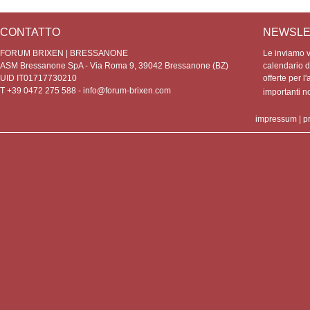
CONTATTO
NEWSLE
FORUM BRIXEN | BRESSANONE
Le inviamo vo
ASM Bressanone SpA - Via Roma 9, 39042 Bressanone (BZ)
calendario de
UID IT01717730210
offerte per l'
T +39 0472 275 588 -
info@forum-brixen.com
importanti 
impressum
|
p