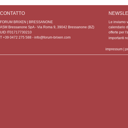
CONTATTO
NEWSLE
FORUM BRIXEN | BRESSANONE
Le inviamo vo
ASM Bressanone SpA - Via Roma 9, 39042 Bressanone (BZ)
calendario de
UID IT01717730210
offerte per l'
T +39 0472 275 588 -
info@forum-brixen.com
importanti 
impressum
|
p