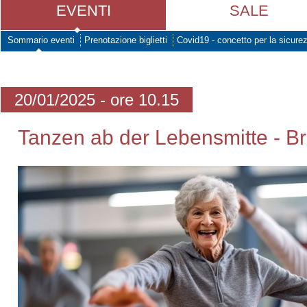
EVENTI
SALE
Sommario eventi
Prenotazione biglietti
Covid19 - concetto per la sicure
20/01/2025 - ore 10.15
Tanzen ab der Lebensmitte - Br