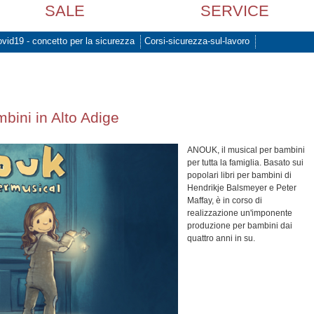
SALE
SERVICE
vid19 - concetto per la sicurezza
Corsi-sicurezza-sul-lavoro
mbini in Alto Adige
ANOUK, il musical per bambini
per tutta la famiglia. Basato sui
popolari libri per bambini di
Hendrikje Balsmeyer e Peter
Maffay, è in corso di
realizzazione un'imponente
produzione per bambini dai
quattro anni in su.