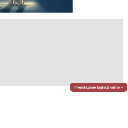
Prenotazione biglietti online »