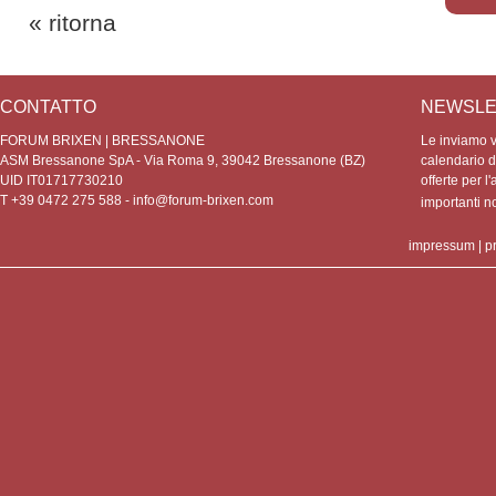
« ritorna
CONTATTO
NEWSLE
FORUM BRIXEN | BRESSANONE
Le inviamo vo
ASM Bressanone SpA - Via Roma 9, 39042 Bressanone (BZ)
calendario de
UID IT01717730210
offerte per l'
T +39 0472 275 588 -
info@forum-brixen.com
importanti 
impressum
|
p