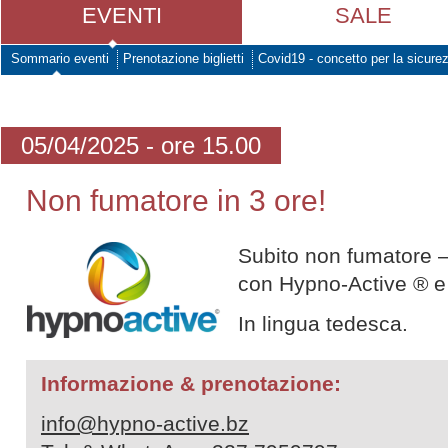
EVENTI
SALE
Sommario eventi
Prenotazione biglietti
Covid19 - concetto per la sicure
05/04/2025 - ore 15.00
Non fumatore in 3 ore!
Subito non fumatore – 
con Hypno-Active ® e 
In lingua tedesca.
Informazione & prenotazione:
info@hypno-active.bz