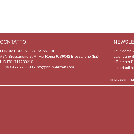
CONTATTO
NEWSLE
FORUM BRIXEN | BRESSANONE
Le inviamo vo
ASM Bressanone SpA - Via Roma 9, 39042 Bressanone (BZ)
calendario de
UID IT01717730210
offerte per l'
T +39 0472 275 588 -
info@forum-brixen.com
importanti 
impressum
|
p