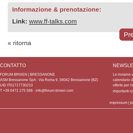
Informazione & prenotazione:
Link:
www.ff-talks.com
Pre
« ritorna
CONTATTO
NEWSLE
FORUM BRIXEN | BRESSANONE
Le inviamo vo
ASM Bressanone SpA - Via Roma 9, 39042 Bressanone (BZ)
calendario de
UID IT01717730210
offerte per l'
T +39 0472 275 588 -
info@forum-brixen.com
importanti 
impressum
|
p