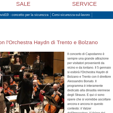
SALE
SERVICE
vid19 - concetto per la sicurezza
Corsi-sicurezza-sul-lavoro
n l'Orchestra Haydn di Trento e Bolzano
Il concerto di Capodanno è
sempre una grande attrazione
per visitatori provenienti da
vicino e da lontano. Il 5 gennaio
si esibirà l'Orchestra Haydn di
Bolzano e Trento con il direttore
Alessandro Bonato. Il
programma è interamente
dedicato alla dinastia viennese
degli Strauss. E qui ci sono
opere che si vorrebbe ascoltare
ancora e ancora in questo
contesto: il Valzer