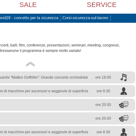
SALE
SERVICE
vid19 - concetto per la sicurezza
Corsi-sicurezza-sul-lavoro
rti, balli, film, conferenze, presentazioni, seminari, meeting, congressi,
Bressanone il programma è sempre molto variato!
anile "Matteo Goffriller": Grande concerto orchestrale
ore 18.00
ri di macchine per ascensori e seggiovie di superficie
ore 8.30
ore 20.00
ore 20.00
ri di macchine per ascensori e seggiovie di superficie
ore 8.30