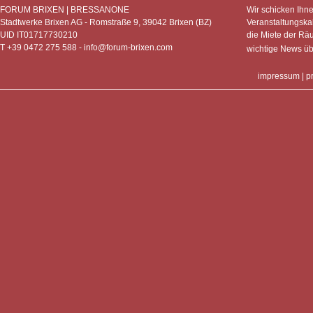
FORUM BRIXEN | BRESSANONE
Wir schicken Ihn
Stadtwerke Brixen AG - Romstraße 9, 39042 Brixen (BZ)
Veranstaltungska
UID IT01717730210
die Miete der Rä
T +39 0472 275 588 -
info@forum-brixen.com
wichtige News ü
impressum
|
p