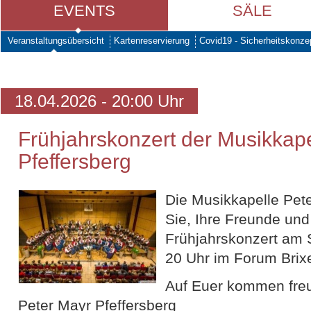
EVENTS
SÄLE
Veranstaltungsübersicht
Kartenreservierung
Covid19 - Sicherheitskonze
18.04.2026 - 20:00 Uhr
Frühjahrskonzert der Musikkape
Pfeffersberg
Die Musikkapelle Pete
Sie, Ihre Freunde un
Frühjahrskonzert am 
20 Uhr im Forum Brixe
Auf Euer kommen freu
Peter Mayr Pfeffersberg