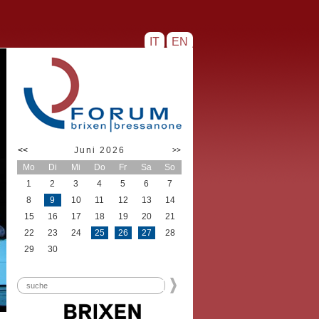
IT
EN
<<
Juni 2026
>>
Mo
Di
Mi
Do
Fr
Sa
So
1
2
3
4
5
6
7
8
9
10
11
12
13
14
15
16
17
18
19
20
21
22
23
24
25
26
27
28
29
30