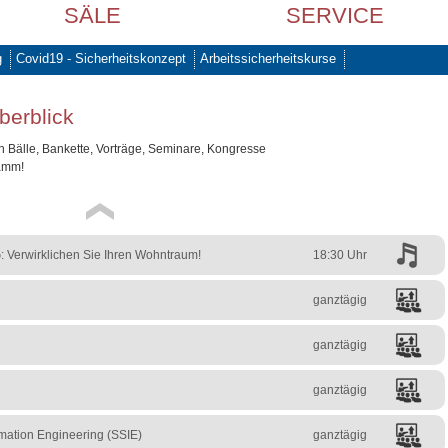
SÄLE
SERVICE
g
Covid19 - Sicherheitskonzept
Arbeitssicherheitskurse
berblick
 Bälle, Bankette, Vorträge, Seminare, Kongresse
ramm!
: Verwirklichen Sie Ihren Wohntraum!
18:30 Uhr
ganztägig
ganztägig
ganztägig
mation Engineering (SSIE)
ganztägig